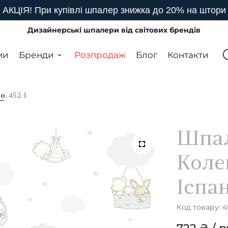
АКЦІЯ! При купівлі шпалер знижка до 20% на штори
Дизайнерські шпалери від світових брендів
ми
Бренди
Розпродаж
Блог
Контакти
po
, 452-1
Шпал
Коле
Іспа
Код товару: 4