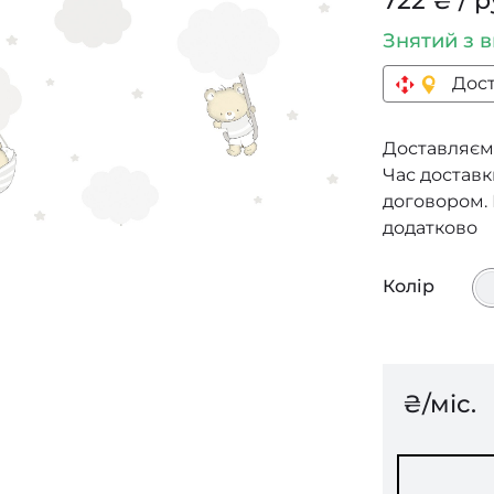
722 ₴ / р
Знятий з 
Дост
Доставляємо
Час доставки
договором.
додатково
Колір
₴/міс.