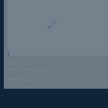
Шпалери ICH
Колекція Pippo, 451-1
680 грн./ рул.