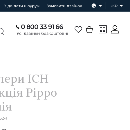
Відвідати шоурум
Замовити дзвінок
UKR
0 800 33 91 66
Усі дзвінки безкоштовні
ери ICH
кція Pippo
нія
52-1