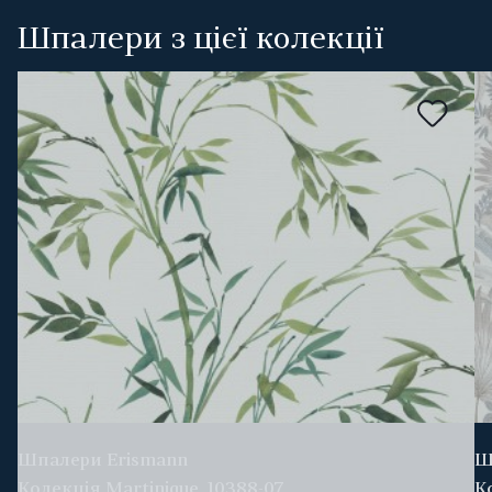
Шпалери з цієї колекції
Шпалери Erismann
Ш
Колекція Martinique, 10388-07
К