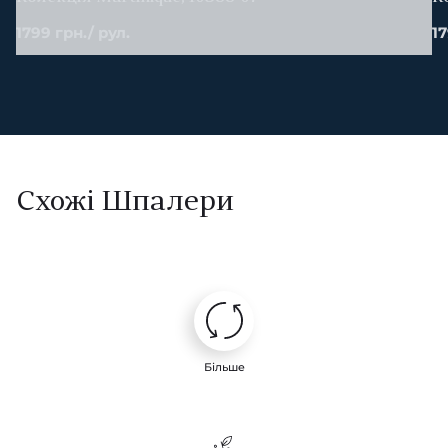
1799 грн./ рул.
17
Схожі Шпалери
Більше