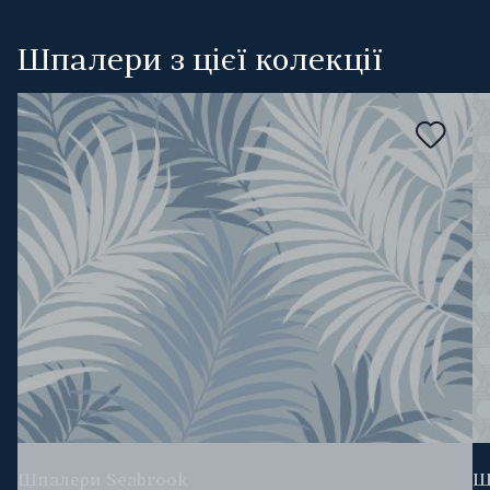
Шпалери з цієї колекції
Шпалери Seabrook
Ш