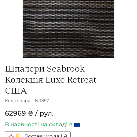
Шпалери Seabrook
Колекція Luxe Retreat
США
Код товару: LN11857
62969 ₴ / рул.
В наявності
на складі в
Доставимо за 1 ₴