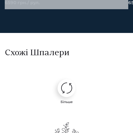
6590 грн./ рул.
65
Схожі Шпалери
Більше