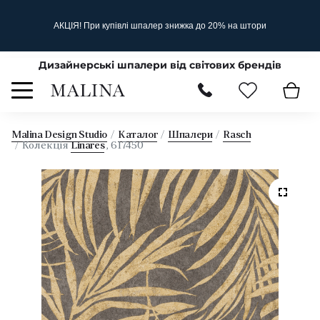
АКЦІЯ! При купівлі шпалер знижка до 20% на штори
Дизайнерські шпалери від світових брендів
Malina Design Studio
Каталог
Шпалери
Rasch
Колекція
Linares
, 617450