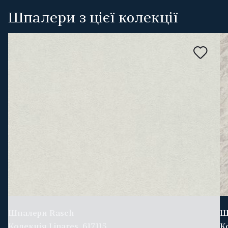
Шпалери з цієї колекції
Шпалери Rasch
Ш
Колекція Linares, 617115
К