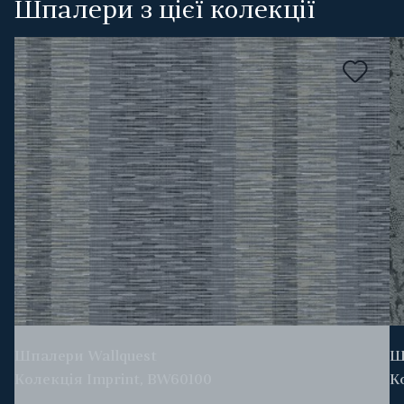
Шпалери з цієї колекції
Шпалери Wallquest
Ш
Колекція Imprint, BW60100
К