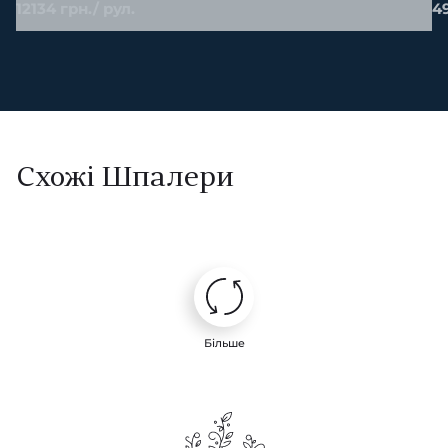
12134 грн./ рул.
49
Схожі Шпалери
Більше