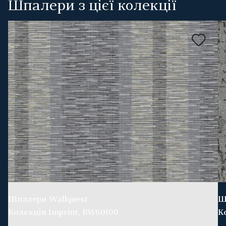
Шпалери з цієї колекції
Шпалери Wallquest
Ш
Колекція Imprint, BW60100
К