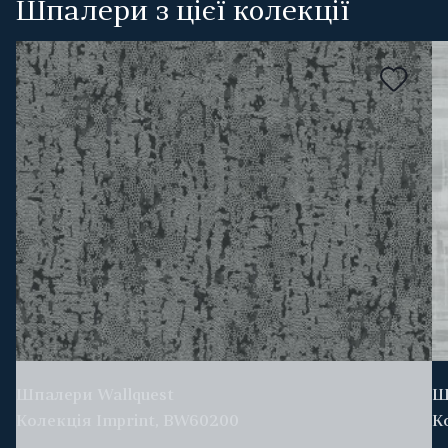
Шпалери з цієї колекції
Шпалери Wallquest
Ш
Колекція Imprint, BW60200
К