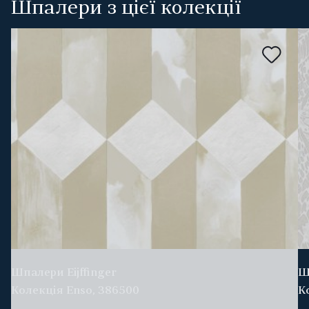
Шпалери з цієї колекції
Шпалери Eijffinger
Ш
Колекція Enso, 386500
К