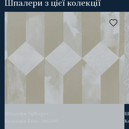
Шпалери з цієї колекції
Шпалери Eijffinger
Ш
Колекція Enso, 386500
К