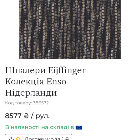
Шпалери Eijffinger
Колекція Enso
Нідерланди
Код товару: 386572
8577 ₴ / рул.
В наявності
на складі в
Доставимо за 1 ₴