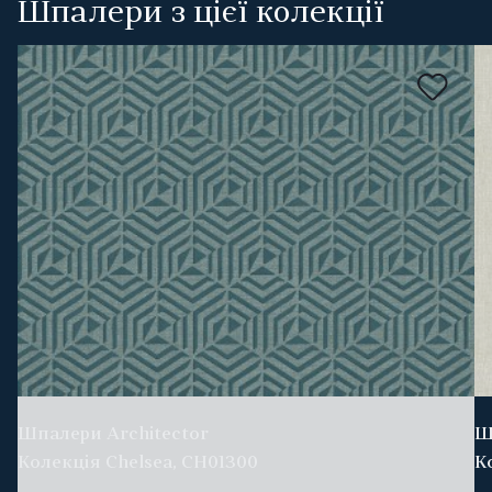
Шпалери з цієї колекції
Шпалери Architector
Ш
Колекція Chelsea, CH01300
К