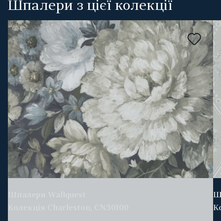
Шпалери з цієї колекції
Шпалери Wallquest
Ш
Колекція Charleston, CN30100
К