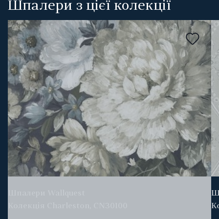
Шпалери з цієї колекції
Шпалери Wallquest
Ш
Колекція Charleston, CN30100
К