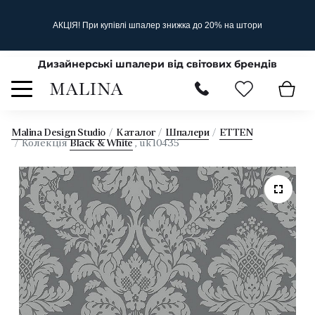
АКЦІЯ! При купівлі шпалер знижка до 20% на штори
Дизайнерські шпалери від світових брендів
Malina Design Studio
Каталог
Шпалери
ETTEN
Колекція
Black & White
, uk10435