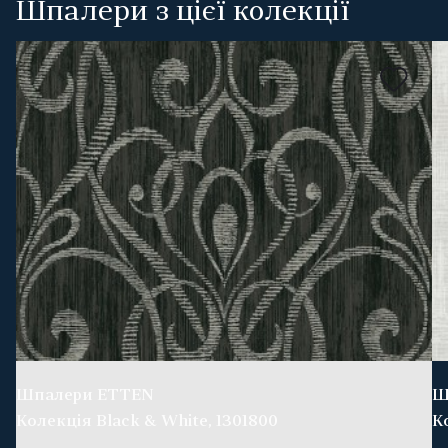
Шпалери з цієї колекції
Шпалери ETTEN
Ш
Колекція Black & White, 1301800
К