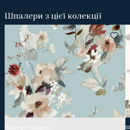
Шпалери з цієї колекції
Шпалери Wallquest
Ш