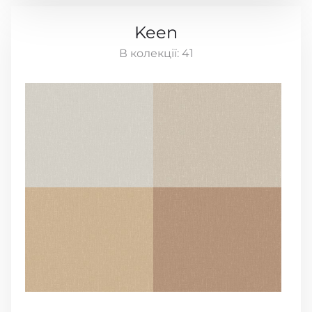
Keen
В колекції:
41