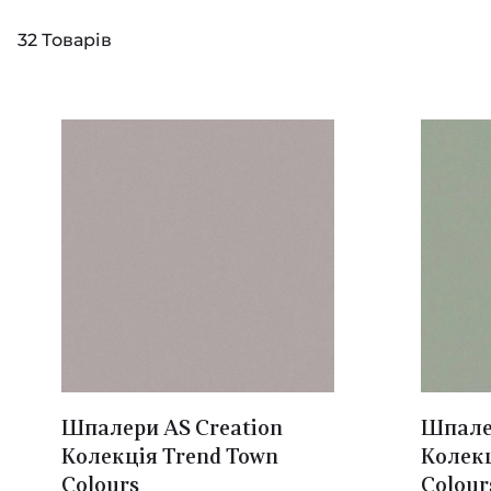
32
Товарів
Шпалери AS Creation
Шпалер
Колекція Trend Town
Колекц
Colours
Colour