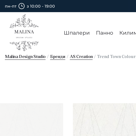
пн-пт
з 10:00 - 19:00
Шпалери
Панно
Кили
Malina Design Studio
Бренди
AS Creation
Trend Town Colour