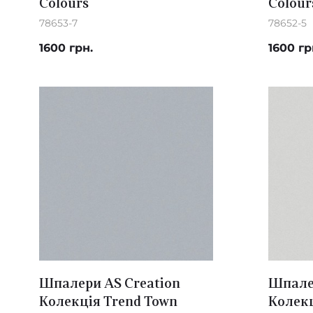
Colours
Colour
78653-7
78652-5
1600 грн.
1600 гр
Шпалери AS Creation
Шпалер
Колекція Trend Town
Колекц