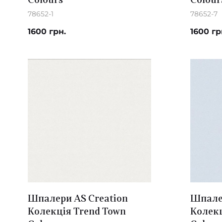
Colours
Colour
78652-1
78652-7
1600 грн.
1600 гр
Шпалери AS Creation
Шпалер
Колекція Trend Town
Колекц