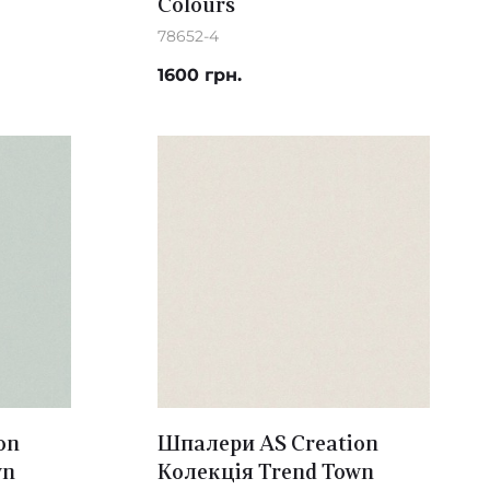
Colours
78652-4
1600 грн.
on
Шпалери AS Creation
wn
Колекція Trend Town