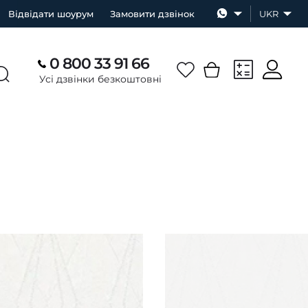
Відвідати шоурум
Замовити дзвінок
UKR
0 800 33 91 66
Усі дзвінки безкоштовні