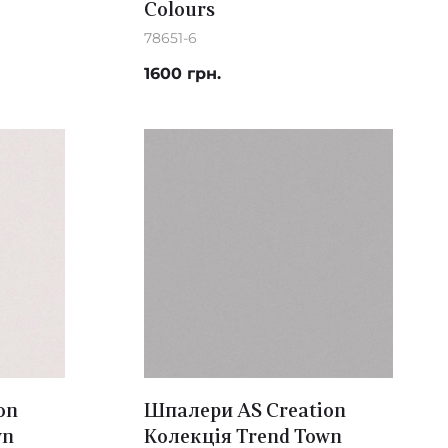
Colours
78651-6
1600 грн.
on
Шпалери AS Creation
wn
Колекція Trend Town