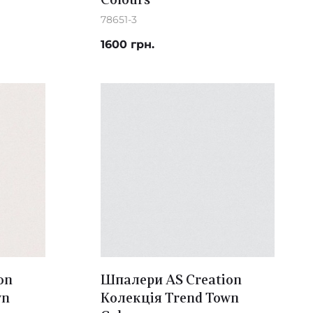
Colours
78651-3
1600 грн.
on
Шпалери AS Creation
wn
Колекція Trend Town