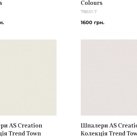
s
Colours
78651-7
н.
1600 грн.
и AS Creation
Шпалери AS Creati
ія Trend Town
Колекція Trend To