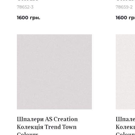
78652-3
78659-2
1600 грн.
1600 гр
Шпалери AS Creation
Шпалер
Колекція Trend Town
Колекц