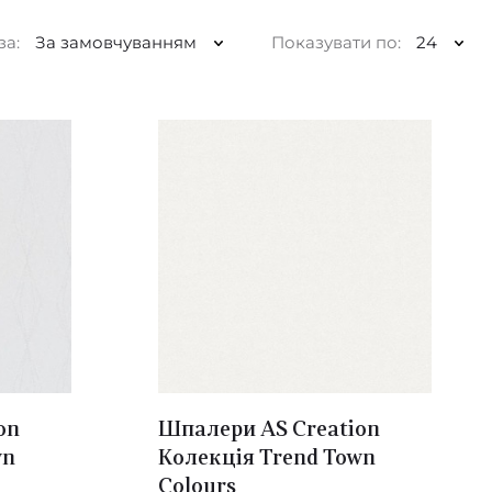
за:
За замовчуванням
Показувати по:
24
on
Шпалери AS Creation
wn
Колекція Trend Town
Colours