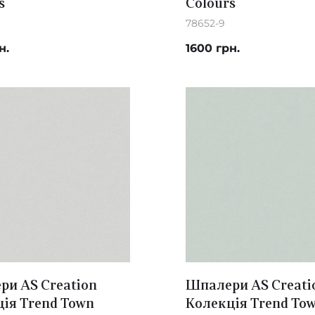
s
Colours
78652-9
н.
1600 грн.
и AS Creation
Шпалери AS Creati
ія Trend Town
Колекція Trend To