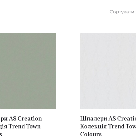
Сортувати 
и AS Creation
Шпалери AS Creati
ія Trend Town
Колекція Trend To
s
Colours