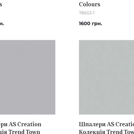
s
Colours
78653-1
н.
1600 грн.
и AS Creation
Шпалери AS Creati
ія Trend Town
Колекція Trend To