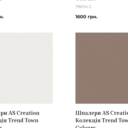
78654-2
н.
1600 грн.
и AS Creation
Шпалери AS Creati
ія Trend Town
Колекція Trend To