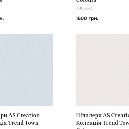
s
Colours
78653-8
н.
1600 грн.
и AS Creation
Шпалери AS Creati
ія Trend Town
Колекція Trend To