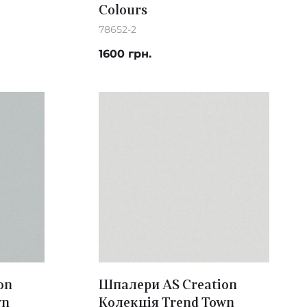
Colours
78652-2
1600 грн.
on
Шпалери AS Creation
wn
Колекція Trend Town