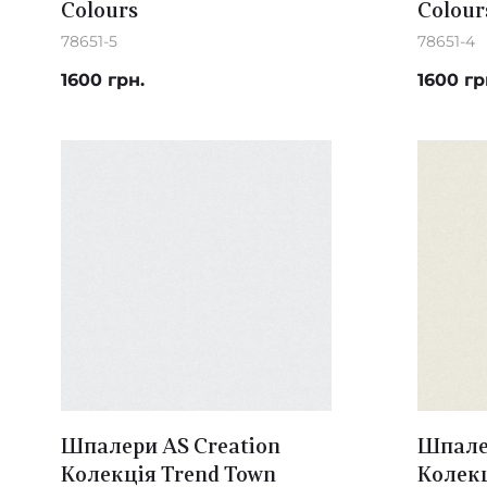
Colours
Colour
78651-5
78651-4
1600 грн.
1600 гр
Шпалери AS Creation
Шпалер
Колекція Trend Town
Колекц