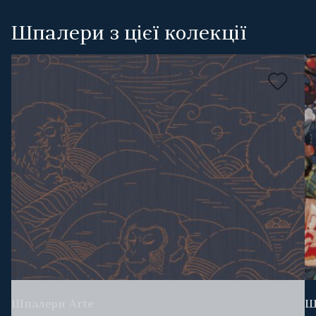
Шпалери з цієї колекції
Шпалери Arte
Ш