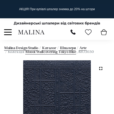
АКЦІЯ! При купівлі шпалер знижка до 20% на штори
Дизайнерські шпалери від світових брендів
Malina Design Studio
Каталог
Шпалери
Arte
Колекція
Moooi Wallcovering Tokyo Blue
, MO3030