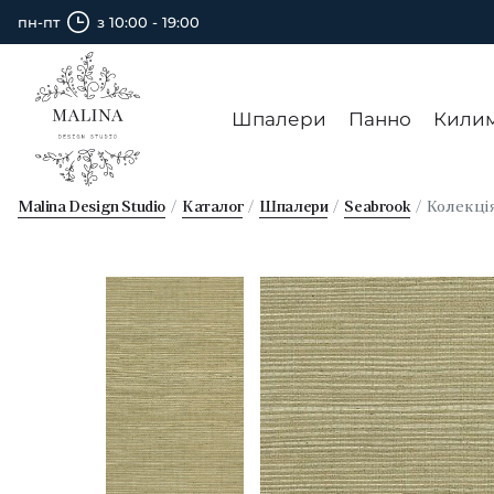
пн-пт
з 10:00 - 19:00
Шпалери
Панно
Кили
Malina Design Studio
Каталог
Шпалери
Seabrook
Колекці