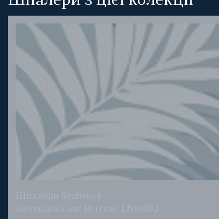
Шпалери з цієї колекції
Шпалери Seabrook
Колекція Luxe Retreat, LN10102