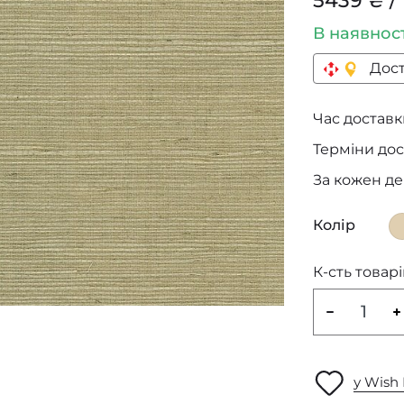
5439 ₴ / 
В наявнос
Дост
Час доставки
Терміни дос
За кожен д
Колір
К-сть товарі
у Wish 