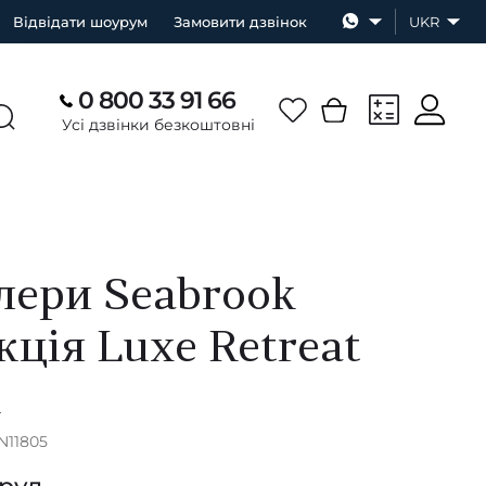
Відвідати шоурум
Замовити дзвінок
UKR
0 800 33 91 66
Усі дзвінки безкоштовні
ери Seabrook
кція Luxe Retreat
А
N11805