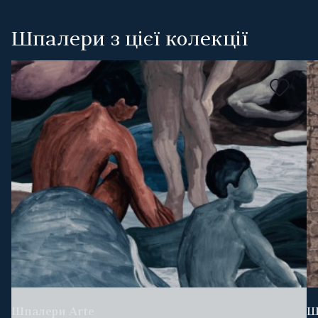
Шпалери з цієї колекції
Шпалери Arte
Ш