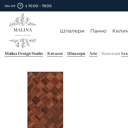
пн-пт
з 10:00 - 19:00
Шпалери
Панно
Кили
Malina Design Studio
Каталог
Шпалери
Arte
Колекція
Les