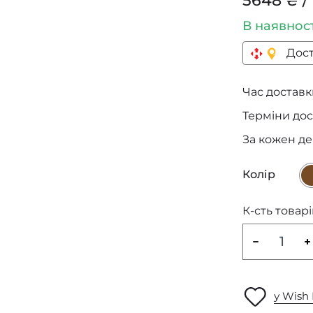
5648 ₴ /
В наявнос
Дост
Час доставки
Терміни дос
За кожен д
Колір
К-сть товарі
у Wish 