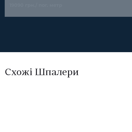
19090 грн./ пог. метр
Схожі Шпалери