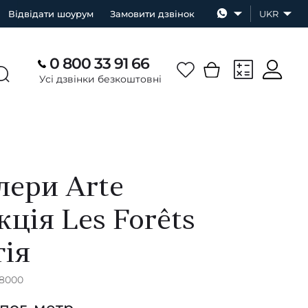
Відвідати шоурум
Замовити дзвінок
UKR
0 800 33 91 66
Усі дзвінки безкоштовні
ери Arte
кція Les Forêts
гія
48000