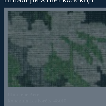
Шпалери з цієї колекції
Шпалери Arte
Колекція Les Forêts, 48010