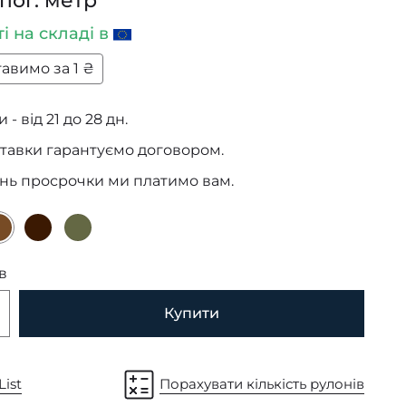
 пог. метр
ті
на складі в
авимо за 1 ₴
 - від 21 до 28 дн.
тавки гарантуємо договором.
ень просрочки ми платимо вам.
в
Купити
List
Порахувати кількість рулонів