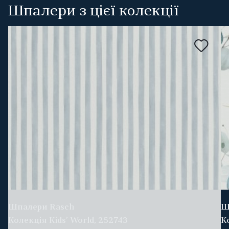
Шпалери з цієї колекції
Шпалери Rasch
Ш
Колекція Kids’ World, 252743
К