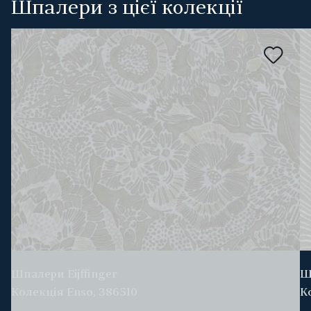
Шпалери з цієї колекції
Шпалери Eijffinger
Ш
Колекція Enso, 386510
К