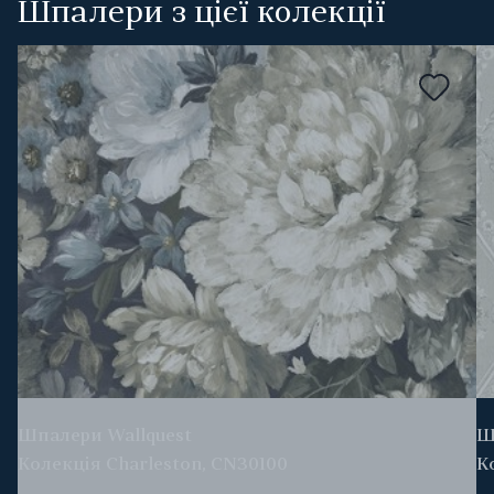
Шпалери з цієї колекції
Шпалери Wallquest
Ш
Колекція Charleston, CN30100
К