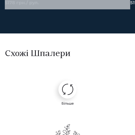
5178 грн./ рул.
51
Схожі Шпалери
Більше