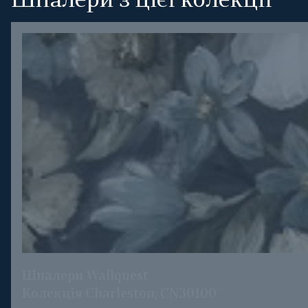
Шпалери з цієї колекції
Шпалери Wallquest
Колекція Charleston, CN30100