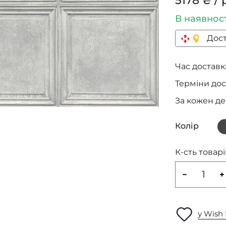
5178 ₴ / 
В наявнос
Дост
Час доставки
Терміни дос
За кожен д
Колір
К-сть товарі
у Wish 