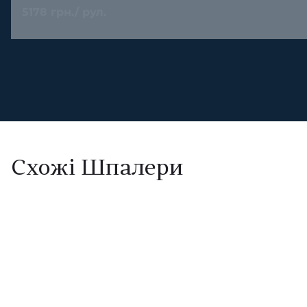
5178 грн./ рул.
Схожі Шпалери