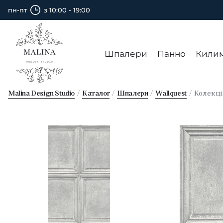
пн-пт
з 10:00 - 19:00
Шпалери
Панно
Кили
Malina Design Studio
Каталог
Шпалери
Wallquest
Колекц