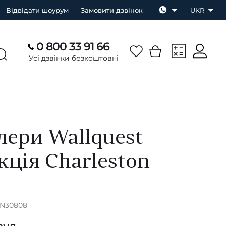
Відвідати шоурум
Замовити дзвінок
UKR
0 800 33 91 66
Усі дзвінки безкоштовні
ери Wallquest
кція Charleston
А
CN30808