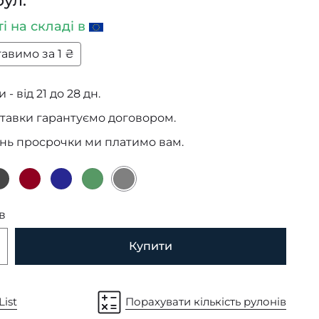
рул.
ті
на складі в
авимо за 1 ₴
 - від 21 до 28 дн.
тавки гарантуємо договором.
ень просрочки ми платимо вам.
в
Купити
List
Порахувати кількість рулонів