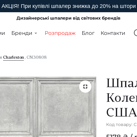
АКЦІЯ! При купівлі шпалер знижка до 20% на штори
Дизайнерські шпалери від світових брендів
ми
Бренди
Розпродаж
Блог
Контакти
ія
Charleston
, CN30808
Шпал
Коле
СШ
Код товару: 