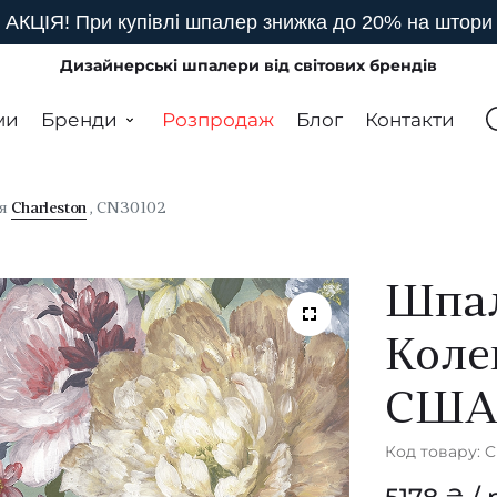
АКЦІЯ! При купівлі шпалер знижка до 20% на штори
Дизайнерські шпалери від світових брендів
ми
Бренди
Розпродаж
Блог
Контакти
ія
Charleston
, CN30102
Шпал
Коле
СШ
Код товару: 