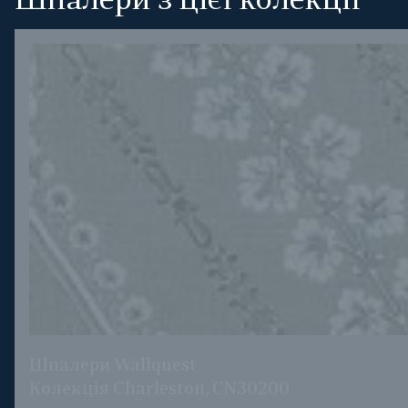
Шпалери з цієї колекції
Шпалери Wallquest
Колекція Charleston, CN30200