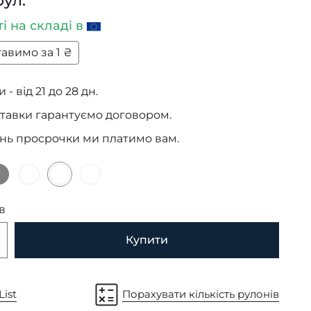
рул.
ті
на складі в
авимо за 1 ₴
 - від 21 до 28 дн.
тавки гарантуємо договором.
ень просрочки ми платимо вам.
в
Купити
List
Порахувати кількість рулонів