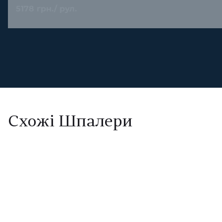
5178 грн./ рул.
Схожі Шпалери