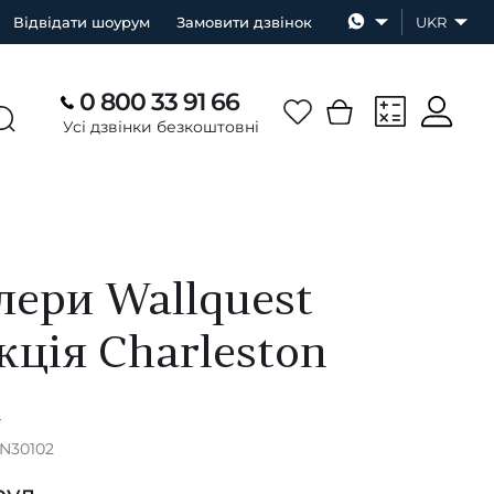
Відвідати шоурум
Замовити дзвінок
UKR
0 800 33 91 66
Усі дзвінки безкоштовні
ери Wallquest
кція Charleston
А
CN30102