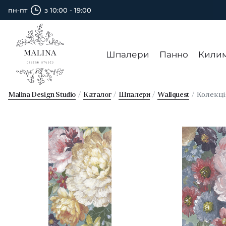
пн-пт
з 10:00 - 19:00
Шпалери
Панно
Кили
Malina Design Studio
Каталог
Шпалери
Wallquest
Колекц