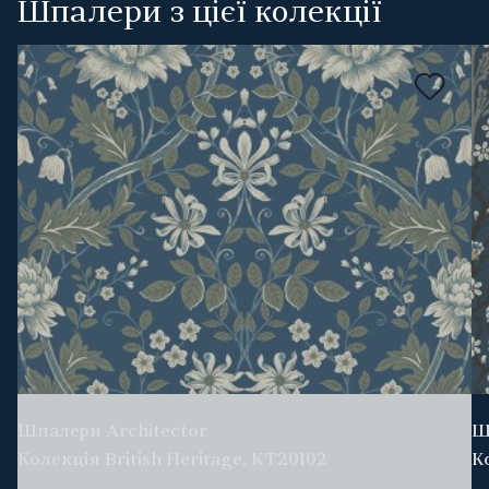
Шпалери з цієї колекції
Шпалери Architector
Ш
Колекція British Heritage, KT20102
К