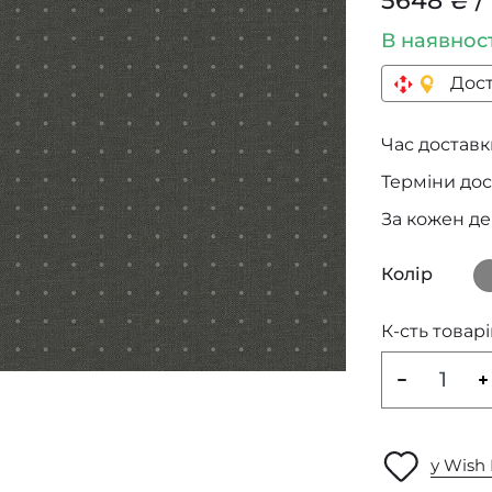
5648 ₴ /
В наявнос
Дост
Час доставки
Терміни дос
За кожен д
Колір
К-сть товарі
у Wish 