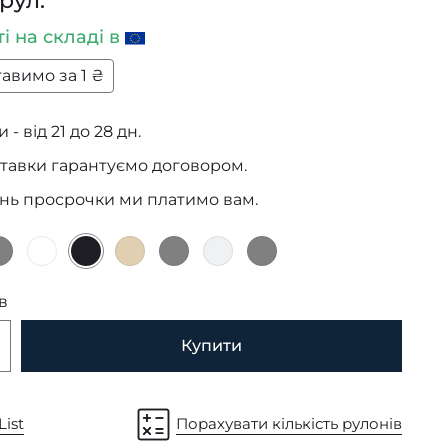
 рул.
ті
на складі в
авимо за 1 ₴
 - від 21 до 28 дн.
тавки гарантуємо договором.
ень просрочки ми платимо вам.
в
Купити
List
Порахувати кількість рулонів