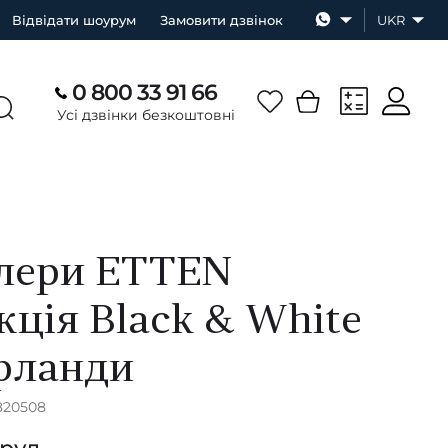
Відвідати шоурум
Замовити дзвінок
UKR
0 800 33 91 66
Усі дзвінки безкоштовні
лери ETTEN
кція Black & White
рланди
820508