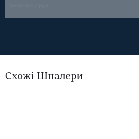
5648 грн./ рул.
Схожі Шпалери