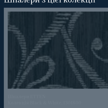
Шпалери з цієї колекції
Шпалери ETTEN
Колекція Black & White, 1301800