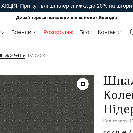
АКЦІЯ! При купівлі шпалер знижка до 20% на штори
Дизайнерські шпалери від світових брендів
ми
Бренди
Розпродаж
Блог
Контакти
Black & White
, 1820508
Шпа
Коле
Ніде
Код товару: 1