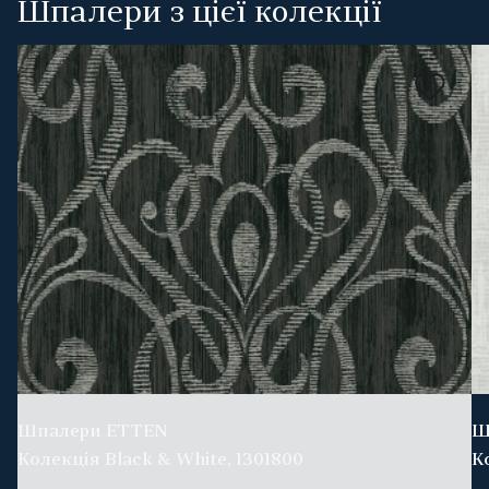
Шпалери з цієї колекції
Шпалери ETTEN
Ш
Колекція Black & White, 1301800
К