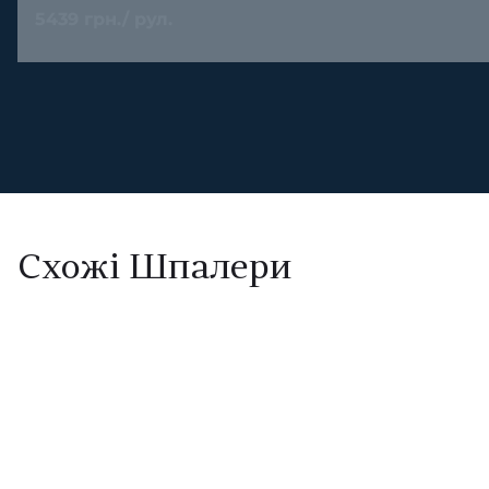
5439 грн./ рул.
Схожі Шпалери