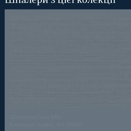
Шпалери з цієї колекції
Шпалери Casa Mia
Колекція Amber, WF20000