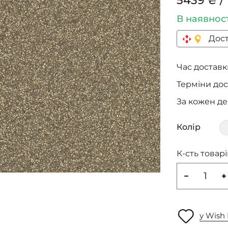
5439 ₴ / 
В наявнос
Дост
Час доставки
Терміни дос
За кожен д
Колір
К-сть товарі
у Wish 