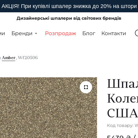
АКЦІЯ! При купівлі шпалер знижка до 20% на штори
Дизайнерські шпалери від світових брендів
ми
Бренди
Розпродаж
Блог
Контакти
я
Amber
, Wf20506
Шпал
Коле
СШ
Код товару: 