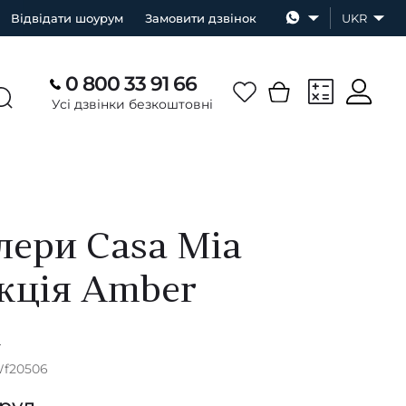
Відвідати шоурум
Замовити дзвінок
UKR
0 800 33 91 66
Усі дзвінки безкоштовні
ери Casa Mia
кція Amber
А
Wf20506