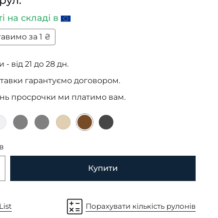
рул.
ті
на складі в
авимо за 1 ₴
 - від 21 до 28 дн.
тавки гарантуємо договором.
ень просрочки ми платимо вам.
в
Купити
List
Порахувати кількість рулонів