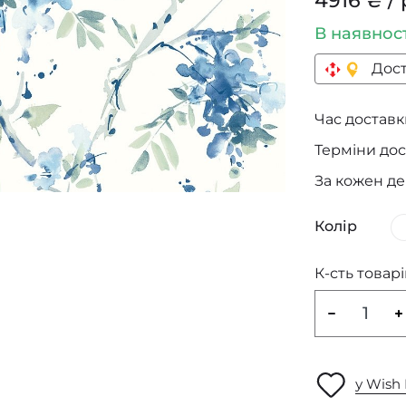
4916 ₴ / 
В наявнос
Дост
Час доставки
Терміни дос
За кожен д
Колір
К-сть товарі
у Wish 