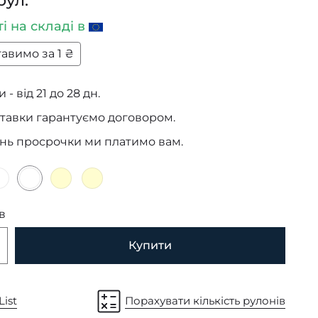
рул.
ті
на складі в
авимо за 1 ₴
 - від 21 до 28 дн.
тавки гарантуємо договором.
ень просрочки ми платимо вам.
в
Купити
List
Порахувати кількість рулонів