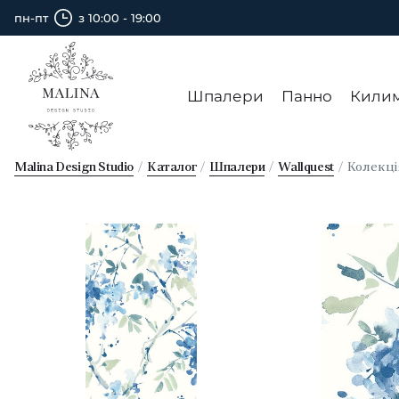
пн-пт
з 10:00 - 19:00
Шпалери
Панно
Кили
Malina Design Studio
Каталог
Шпалери
Wallquest
Колекц