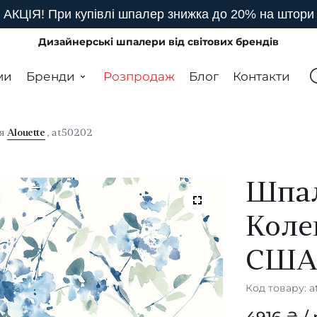
АКЦІЯ! При купівлі шпалер знижка до 20% на штори
Дизайнерські шпалери від світових брендів
ми
Бренди
Розпродаж
Блог
Контакти
ія
Alouette
, at50202
Шпал
Коле
СШ
Код товару: a