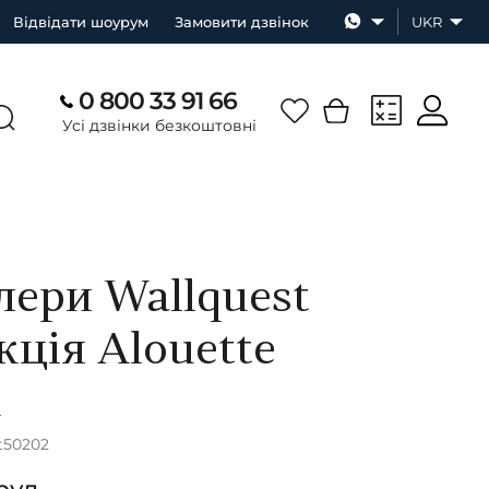
Відвідати шоурум
Замовити дзвінок
UKR
0 800 33 91 66
Усі дзвінки безкоштовні
ери Wallquest
кція Alouette
А
t50202