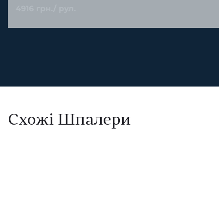
4916 грн./ рул.
Схожі Шпалери