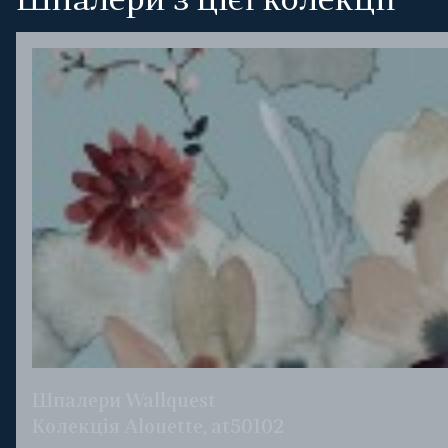
Шпалери з цієї колекції
Шпалери Wallquest
Колекція Alouette, at50102