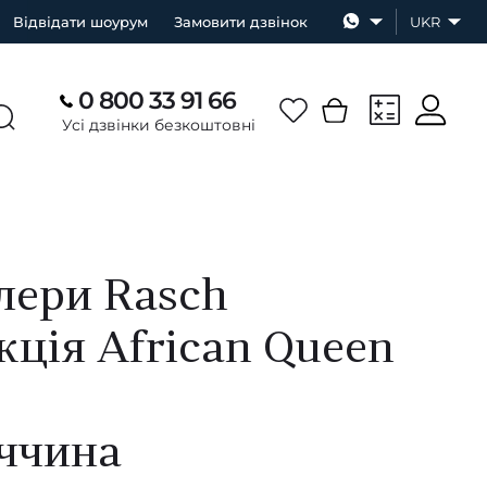
Відвідати шоурум
Замовити дзвінок
UKR
0 800 33 91 66
Усі дзвінки безкоштовні
ери Rasch
кція African Queen
ччина