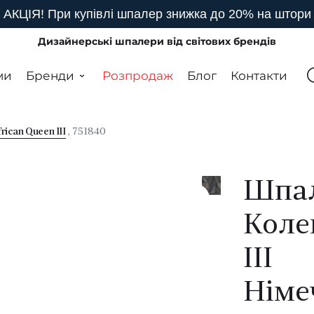
АКЦІЯ! При купівлі шпалер знижка до 20% на штори
Дизайнерські шпалери від світових брендів
ми
Бренди
Розпродаж
Блог
Контакти
rican Queen III
, 751840
Шпал
Коле
III
Німе