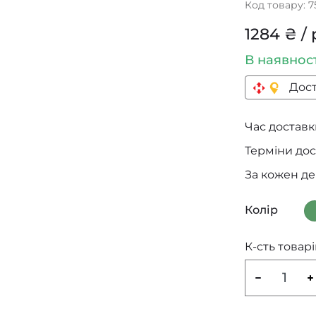
Код товару: 7
1284 ₴ / 
В наявнос
Дост
Час доставки
Терміни дос
За кожен д
Колір
К-сть товарі