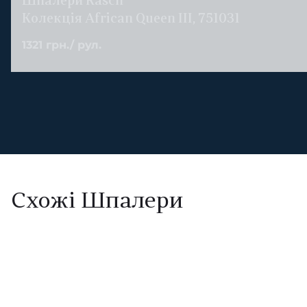
Шпалери Rasch
Колекція African Queen III, 751031
1321 грн./ рул.
Схожі Шпалери