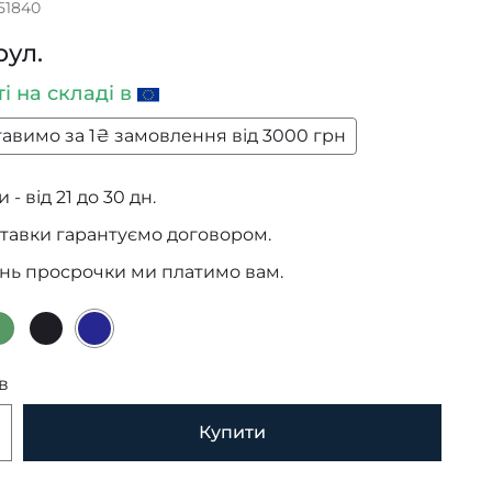
51840
рул.
ті
на складі в
авимо за 1₴ замовлення від 3000 грн
 - від 21 до 30 дн.
тавки гарантуємо договором.
ень просрочки ми платимо вам.
в
Купити