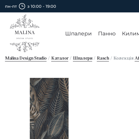
пн-пт
з 10:00 - 19:00
Шпалери
Панно
Кили
Malina Design Studio
Каталог
Шпалери
Rasch
Колекція
Af