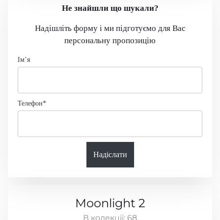
Не знайшли що шукали?
Надішліть форму і ми підготуємо для Вас
персональну пропозицію
Імʼя
Телефон*
Надіслати
Moonlight 2
В колекції:
68