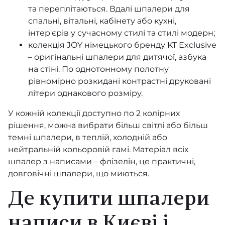
та переплітаються. Вдалі
шпалери для
Code Nature
спальні
, вітальні, кабінету або кухні,
інтер'єрів у сучасному стилі та стилі модерн;
Fashion for Walls 4
колекція JOY німецького бренду KT Exclusive
– оригінальні шпалери для
дитячої
, азбука
Nature Soul
на стіні. По однотонному полотну
рівномірно розкидані контрастні друковані
Wild Silk
літери однакового розміру.
JOY
У кожній колекції доступно по 2 колірних
рішення, можна вибрати більш світлі або більш
Boutique
темні шпалери, в теплій, холодній або
нейтральній кольоровій гамі. Матеріал всіх
Venezia
шпалер з написами – флізелін, це практичні,
Kids’ World
довговічні шпалери,
що миються
.
Де купити шпалери
Cocoon
Online
написи в Києві і