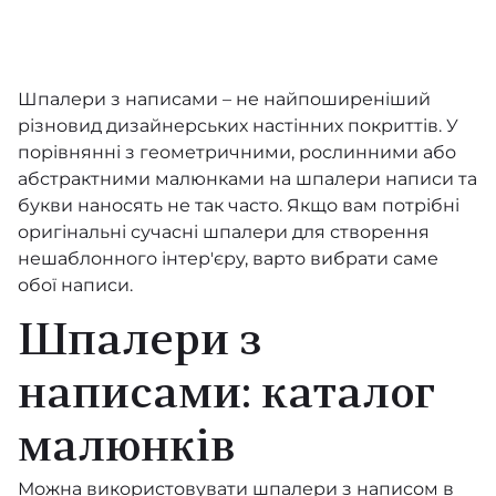
Les Thermes
Samal
Шпалери з написами – не найпоширеніший
різновид дизайнерських настінних покриттів. У
Cameo
порівнянні з геометричними, рослинними або
Essentials Costura
абстрактними малюнками на шпалери написи та
букви наносять не так часто. Якщо вам потрібні
Essentials Palette
оригінальні
сучасні шпалери
для створення
нешаблонного інтер'єру, варто вибрати саме
Essentials Travellers
обої написи.
Lanai
Шпалери з
Compilation
написами: каталог
Cornubia
малюнків
Emery Walker’s House
Можна використовувати шпалери з написом в