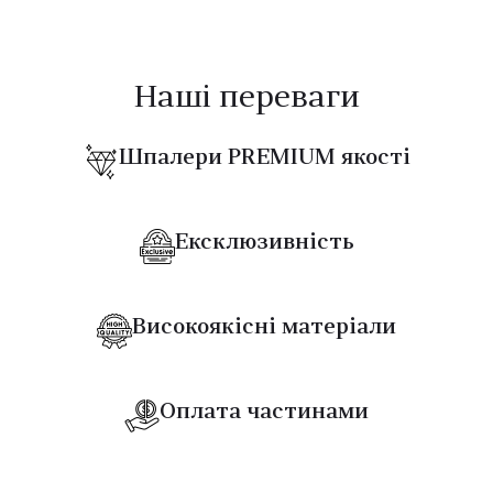
Melsetter
Kabuki
Наші переваги
Santorini
Шпалери PREMIUM якості
Monaco
Essentials Les Tricots
Ексклюзивність
Manovo
Essentials L'Invite
Високоякісні матеріали
Essentials Modulaire
Оплата частинами
Icons (Arte)
Kanso