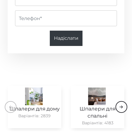
Diane Hill
Sophie Robinson
Mirador
Надіслати
Momentum 5
Art of The Garden & Fabienne
Golden Age
L'Epopee
Moonlight 2
Шпалери для дому
Шпалери для
Archive II
спальні
Варіантів: 2839
Варіантів: 4183
Pure Morris