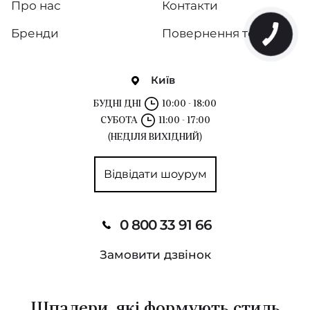
Про нас
Контакти
Velveteen
Бренди
Повернення товару
Marqueterie
Київ
Duet
БУДНІ ДНІ
10:00 - 18:00
ID
СУБОТА
11:00 - 17:00
(НЕДІЛЯ ВИХІДНИЙ)
Lux
Відвідати шоурум
Play of Light
Giles Deacon
0 800 33 91 66
Sustainable
Замовити дзвінок
Spotlight
Factory IV
Шпалери, які формують стиль