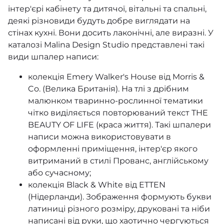
інтер'єрі кабінету та дитячої, вітальні та спальні,
Pure Morris North
деякі різновиди будуть добре виглядати на
стінах кухні. Вони досить лаконічні, але виразні. У
Queen Square
каталозі Malina Design Studio представлені такі
види шпалер написи:
Bedford Park
колекція Emery Walker's House від Morris &
Mulberry Tree
Co. (Велика Британія). На тлі з дрібним
малюнком тваринно-рослинної тематики
Forbidden City
чітко виділяється повторюваний текст THE
BEAUTY OF LIFE (краса життя). Такі шпалери
British Heritage 3
написи можна використовувати в
Sauvage
оформленні приміщення, інтер'єр якого
витриманий в стилі Прованс, англійському
Flora & Fauna
або сучасному;
колекція Black & White від ETTEN
Studio Textures
(Нідерланди). Зображення формують букви
латиниці різного розміру, друковані та ніби
Antigua
написані від руки, що хаотично чергуються