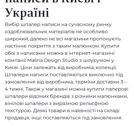
Moooi Memento
Україні
Artisan
Вибір шпалер написи на сучасному ринку
оздоблювальних матеріалів не особливо
Curiosa
широкий, далеко не всі магазини пропонують
настінне покриття з таким малюнком. Купити
Essentials Les Naturels
обої з написами можна в інтернет-магазині
компанії Malina Design Studio з шоурумом у
Les Forets
Києві. Ціни залежать від виробника, колекції.
Шпалери написи поставляються виключно під
Expedition
замовлення від виробника, терміни доставки 3 –
4 тижні. Також у магазині можна купити паперові
Essential Textures
шпалери відомих брендів з різними малюнками,
вінілові шпалери з виразною рельєфною
Gitane
текстурою. Деякі товари в наявності на складі
Kami
продавця, інші поставляються під замовлення.
Le Couturier