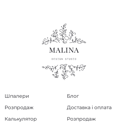
Objet
Lush
Manila
Sculptura
Moooi Wallcovering Tokyo Blue
Metal X Patina
Les Cuirs
Шпалери
Блог
Selva
Розпродаж
Доставка і оплата
Timber
Калькулятор
Розпродаж
Yala