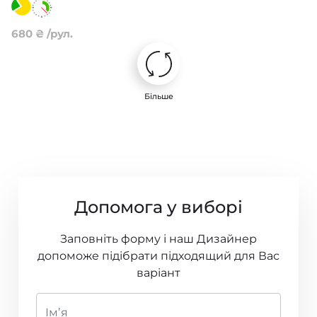
Zinc
Pip Studio 5
Zoffany
680
₴
/рул.
Mini Me
Carmen
Більше
Oasis
Lounce
Topaz
Допомога у виборі
Paloma & Entity
Salinas
Заповніть форму і наш Дизайнер
допоможе підібрати підходящий для Вас
Momentum 6
варіант
Book of Little Treasures